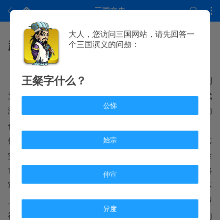
三国文史
大人，您访问三国网站，请先回答一
赵云到底有没有得到重用
个三国演义的问题：
王粲字什么？
赵云
在民间野史上，与
关羽
、
张飞
、
马超
、
黄忠
并列
为“五虎上将”，罗贯中在《三国演义》中把赵云塑造成英武
公悌
潇洒、武力超群、
文武
双全的盖
世英
雄，更是忠义和神将的
化身，近乎是完美无缺，增添了赵云在民间传说中的形象。
始宗
但是易中天先生说，赵云是被
刘备
重视而不被重用的人，其
实从赵云一生的封官拜侯来看，也确实如此，赵云在刘备生
前仅担任翊军将军，
刘禅
继位时才被封为中护军、征南将
仲宣
军、永昌亭侯，而且甚至有人说赵云的官爵连
魏延
都比不
上。其实从古至今的中国人都有一个通病，身在官场的人重
异度
视权利，身在商场的人重视金钱，而两者都非常重视自己的