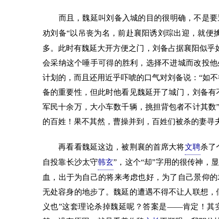
而且，魏延叫刘备入城的目的很明确，不是要造
劝刘备“以吊丧为名，前赴襄阳诱刘琮出迎，就便
多。此时有魏延大开方便之门，刘备占据襄阳似乎如
会采纳这个唾手可得的胜利，选择不进城而改投他
计划的，而且还用近乎吓唬的口气对刘备说：“如不
备的重要性，但此时他看见魏延开了城门，刘备有
军民十余万，大小车数千辆，挑担背包者不计其数
的百姓！果不其然，曹操并到，百姓们被杀的妻寻
再看看魏延这边，被荆襄的首席大将
文聘
杀了
自投靠长沙太守
韩玄
”，这个“却”字用的很传神
血，出于为自己的将来考虑也好，为了自己景仰的
无处容身的地步了。魏延的遭遇不得不让人联想，
义也”这套理论杀掉魏延呢？答案是——肯定！其