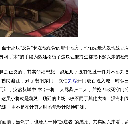
，至于那块“反骨”长在他颅骨的哪个地方，恐怕先最先发现这块
“外科手术”的手段为魏延移植了这块让他终生都抬不起头来的桎
算是正义的，其实仔细想想，魏延几乎没有做过一件对不起刘
备携民渡江，到了襄阳东门，欲使
刘琮
开门放百姓入城，时琮
无计，突然从城中冲出一将，大骂蔡张二人，并抡刀砍死守门
”这员小将就是魏延。魏延的出场比较不同于其他大将，没有相
危难，更不是在计穷之时临危献计以挽狂澜。
前，当然了，也给人一种“叛逆者”的感觉。其实回头来看，