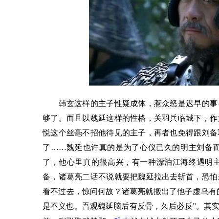
韩玄这样的主子性疑成体，惹众怒是迟早的事，
够了。而且以魏延这样的性格，关羽兵临城下，作
悦这个丝毫不招他待见的主子，再者也免得跟刘备
了……魏延也许真的是为了心仪已久的明主刘备
了，他心里真的很高兴，有一种漂泊江海终遇明
备，诸葛亮二话不说就要把魏延拉出去斩首，恐怕
看不过去，惊问何故？诸葛亮就搬出了他子虚乌有的
是不义也。吾观魏延脑后有反骨，久后必反”。其