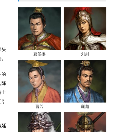
骨头
夏侯楙
刘封
梏。
备的
已降
将士
互引
曹芳
蒯越
魏延