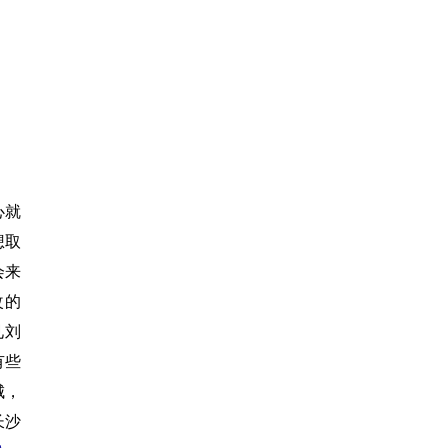
心就
想取
会来
改的
见刘
有些
城，
长沙