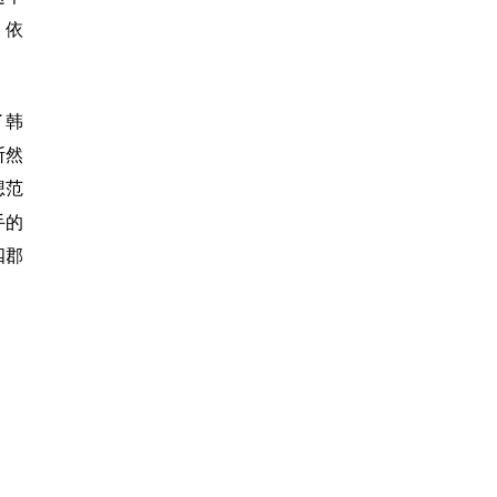
，依
了韩
断然
想范
手的
四郡