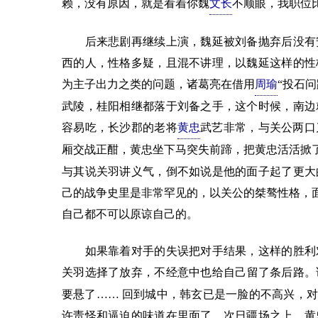
赖，没有原因，就是看着你魏
文长
不顺眼，我职位
后来悲剧再继续上演，魏延被刘备抛弃后没有安
西的人，性格多疑，且混不讲理，以魏延这样的性
为主子出力之类的问题，诸葛亮在借用
周瑜
“投石
武陵，桂阳相继都落于刘备之手，这个时候，南边
容易吃，长沙郡的老将
黄忠
武艺非常，与关公两口
厢交战正酣，黄忠坐下马突失前蹄，把黄忠活活掀
与其说关羽讲义气，倒不如说是他的面子起了更大
己的战争史里是非常罕见的，以关公的桀骜性格，面
自己都不可以原谅自己的。
如果靠着对手的失误把对手结果，这样的胜利对
关羽选择了放弃，不经意中也给自己留了条后路。
要悬了…… 回到城中，韩玄已是一脸的不高兴，对
许责怪和逼迫的味道在里面了。次日疆场之上，黄