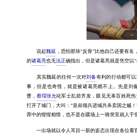
说起
魏延
，恐怕那块“反骨”比他自己还要有名
的
诸葛亮
也无
法正
确指出，但是诸葛亮就是凭空以
其实魏延的任何一次对
刘备
有利的行动都可以
事，但是也奇怪，就是被诸葛亮瞧不上。先是刘
曹，
蔡瑁
张允
叱军士乱箭齐发，眼见无辜百姓死伤
打开了城门，大叫：“皇叔领兵进城共杀卖国之贼！
荐中的惺惺相惜，也不是在疆场上一骑突至就人于
一出场就以令人耳目一新的姿态出现在各位看官面