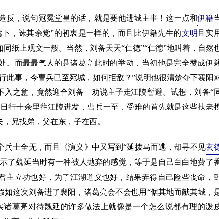
反，说句冠冕堂皇的话，就是要他进城主事！这一点和
伊籍
擒下，诛其余党”的初衷是一样的，而且比伊籍先生的
文明
且实
同纸上观文一般。当然，刘备天天“仁德”“仁德”地叫着，自然
处。而最最气人的是诸葛亮此时的举动，当初他是完全赞成伊
行此事，今曹兵已至宛城，如何拒敌？”说明他很清楚夺下襄阳
不入之意，竟然迎合刘备！劝说主子走江陵暂避。试想，刘备“
”日行十余里往江陵进发，曹兵一至，受难的首先就是这些扶老
夫，兄找弟，父在东，子在西。
个兵士全无，而且《演义》中又写到“延拨马而逃，却寻不见
玄
，显示了魏延当时有一种被人抛弃的感觉，等于是自己白白地费了
君主立功也好，为了江湖道义也好，结果弄得自己险些丧命，
假如这次刘备进了襄阳，诸葛亮会不会也用“倨其地而献其城，
实诸葛亮对待魏延的许多做法上就像是一个怎么说都有理的泼