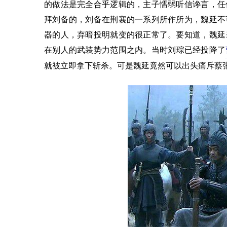
的做法是完全合乎逻辑的，主子懦弱听信谗言，任
拜刘备的，刘备在荆襄的一系列所作所为，魏延不
器的人，弃暗投明就变的很正常了。要知道，魏延
在别人的武装势力范围之内。当时刘琮已经投降了
就被立即拿下斩杀。可是魏延竟然可以出头痛斥蔡