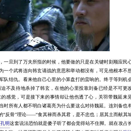
一旦到了万夫所指的时候，他要做的只是在关键时刻顺应民
为一个武将连向韩玄请战的意思和举动都没有，可见他根本不
军队结仇。看来他自己心里的小算盘打的蛮响的。终于等到机
而迫不及待地杀掉了韩玄，在他的心里投靠刘备已经是不可更
主的感觉，可是接下来的事情却让他伤透了心，关羽带魏延来
当时所有人都不明白诸葛亮为什么要这么对待魏延。连刘备也
“反骨”理论——“食其禄而杀其君，是不忠也；居其土而献其
实
孔明
这套说法恐怕就是傻子听了都会觉得站不住脚。就在攻占