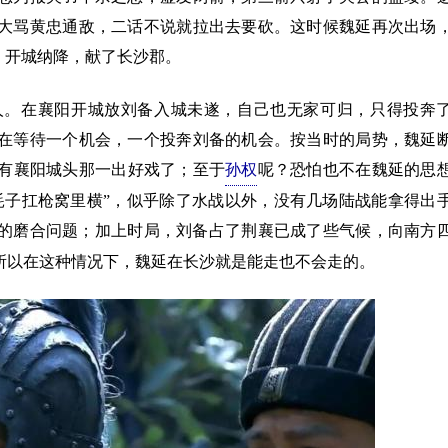
大骂黄忠通敌，二话不说就拉出去要砍。这时候魏延再次出场
，开城纳降，献了长沙郡。
。在襄阳开城放刘备入城未遂，自己也无家可归，只得投奔
在等待一个机会，一个投奔刘备的机会。按当时的局势，魏延
有襄阳城头那一出好戏了；至于
孙权
呢？恐怕也不在魏延的思
耗子扛枪窝里横”，似乎除了水战以外，没有几场陆战能拿得出
的磨合问题；加上时局，刘备占了荆襄已成了些气候，向南方
所以在这种情况下，魏延在长沙就是能走也不会走的。