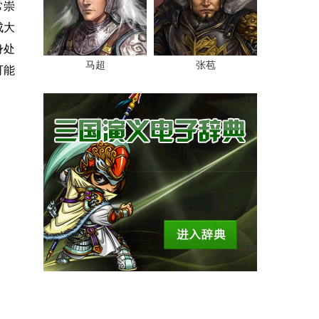
常崇
成大
身处
马超
张苞
可能