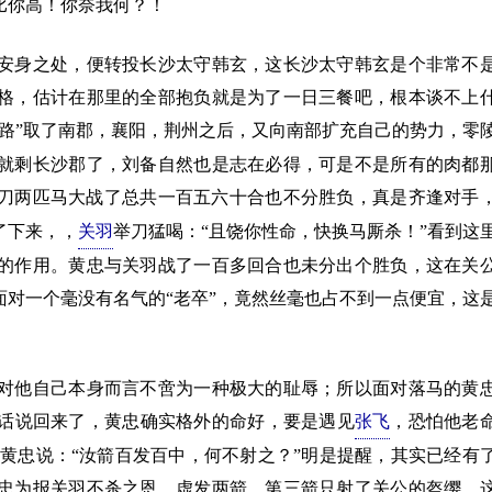
比你高！你奈我何？！
身之处，便转投长沙太守韩玄，这长沙太守韩玄是个非常不
格，估计在那里的全部抱负就是为了一日三餐吧，根本谈不上
问路”取了南郡，襄阳，荆州之后，又向南部扩充自己的势力，零
就剩长沙郡了，刘备自然也是志在必得，可是不是所有的肉都
刀两匹马大战了总共一百五六十合也不分胜负，真是齐逢对手
了下来，，
关羽
举刀猛喝：“且饶你性命，快换马厮杀！”看到这
的作用。黄忠与关羽战了一百多回合也未分出个胜负，这在关
对一个毫没有名气的“老卒”，竟然丝毫也占不到一点便宜，这
他自己本身而言不啻为一种极大的耻辱；所以面对落马的黄
话说回来了，黄忠确实格外的命好，要是遇见
张飞
，恐怕他老
黄忠说：“汝箭百发百中，何不射之？”明是提醒，其实已经有
忠为报关羽不杀之恩，虚发两箭，第三箭只射了关公的盔缨。