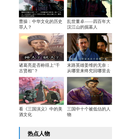
曹操：中华文化的历史
乱世董卓——四百年大
罪人？
汉江山的掘墓人
诸葛亮是否称得上“千
末路英雄姜维的无奈：
古贤相”？
从哪里来终究回哪里去
看《三国演义》中的美
三国中十个被低估的人
酒文化
物
热点人物