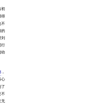
当初
用得
也不
籍的
对刘
同行
携幼
德
，
番心
到了
是不
皮无