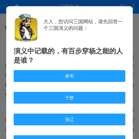
三国文史
大人，您访问三国网站，请先回答一
中国人为何崇尚“既生瑜，何生亮”？
个三国演义的问题：
作者：李国文 来源：北京晚报
演义中记载的，有百步穿杨之能的人
潜在的敌对力量，极可能是明天的麻烦。有远见的政治
是谁？
家，都应有未雨绸缪的准备，消弭隐患于初起之际，免得养
痈遗患。在《三国演义》中，
周瑜
一而再、再而三地欲置
典韦
诸葛亮
于死地，必杀掉他才罢手的狠绝，这不能不说是他
的“深谋远虑”。
于禁
嫉妒是人类与生俱来的情感之一，周瑜不能容忍一个事
张辽
事料定自己，处处胜过自己的诸葛亮存在，于是一定要杀诸
葛亮。周瑜杀诸葛亮，完全是因为嫉妒。为什么嫉妒？因为
不甘于处于弱势，不甘于居于下风，不甘于敬叨末座。这