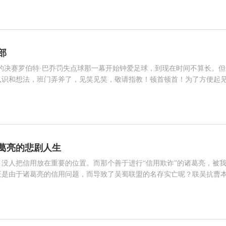
官腔都没有。他先是坦率地承认自己原本胸无大志，也不是什么知名人士
个好将军，连兵都不敢多带。只因为时势推演，才把自己推到这个位置
部
场的决赛罗伯特·巴乔罚失点球那一幕开始钟爱足球，到现在时间不算长。但
认识和想法，班门弄斧了，见笑见笑，敬请指教！顿首顿首！为了方便起
是主力阵容，其他未曾言及的，均为超级替补。因三国时期天下纷争七十余年
相关人物 曹操 张辽 关羽 孙权 庞统 典韦 诸葛亮 周泰 孙策 马超
魏门将：司马懿此公六次拒诸葛亮大军于祁山，成常人所不能成，大有20
托尔多连拒5粒点球之威风又为后世之晋打下不可动摇之根基，想来
葛亮的悲剧人生
没人把信用放在重要的位置。而那个善于进行“信用欺诈”的诸葛亮，被
正是由于诸葛亮的信用问题，而导致了吴蜀联盟的名存实亡呢？联吴抗曹
本也是一项非常高明的战略。但这项策略一直没有得到过很好的实施，其
相关人物 诸葛亮 刘备 周瑜 鲁肃 诸葛瑾 刘琦 孙权 刘表
赤壁之战是历史上最经典的战例之一，它有赖于吴蜀的合力抗曹。但自此
原先约定的同盟协议。在这方面，诸葛亮是首开“信用透支”先河者。赤