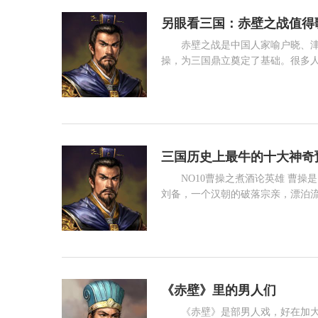
另眼看三国：赤壁之战值得
赤壁之战是中国人家喻户晓、
操，为三国鼎立奠定了基础。很多
赞誉也不为过但倘若换一个角度，我
的。首先，让我们分析一下当时的
阅读 2710
令诸侯。除边疆的少数民族外，中
吴孙权，
三国历史上最牛的十大神奇
NO10曹操之煮酒论英雄 曹
刘备，一个汉朝的破落宗亲，漂泊
快四十的人了，加上故意装傻，谁
了个遍，最后承认说我就服使君一
阅读 4585
年之后，刘备入川面南称孤，开创了
《赤壁》里的男人们
《赤壁》是部男人戏，好在加大