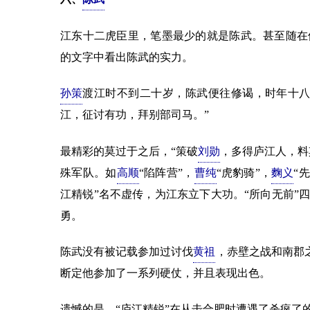
江东十二虎臣里，笔墨最少的就是陈武。甚至随在
的文字中看出陈武的实力。
孙策
渡江时不到二十岁，陈武便往修谒，时年十八
江，征讨有功，拜别部司马。”
最精彩的莫过于之后，“策破
刘勋
，多得庐江人，料
殊军队。如
高顺
“陷阵营”，
曹纯
“虎豹骑”，
麴义
“
江精锐”名不虚传，为江东立下大功。“所向无前”
勇。
陈武没有被记载参加过讨伐
黄祖
，赤壁之战和南郡之
断定他参加了一系列硬仗，并且表现出色。
遗憾的是，“庐江精锐”在从击合肥时遭遇了杀疯了