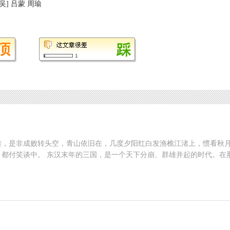
吴]
吕蒙
周瑜
1
雄，是非成败转头空，青山依旧在，几度夕阳红白发渔樵江渚上，惯看秋
都付笑谈中。 东汉末年的三国，是一个天下分崩、群雄并起的时代。在
待价而沽，或毛遂自荐，无不欲攀龙附凤，一显身手，建功立业，名垂青
相关人物 曹操 刘备 孙权 郭嘉 诸葛亮 赵云 张辽 周瑜
世”的人真是凤毛麟角，“良禽择木而栖，贤臣择主而事”，确实是那时现实
表的魏、蜀、吴三家，为争夺天下，展开了一场生死大搏斗。“若建非常之