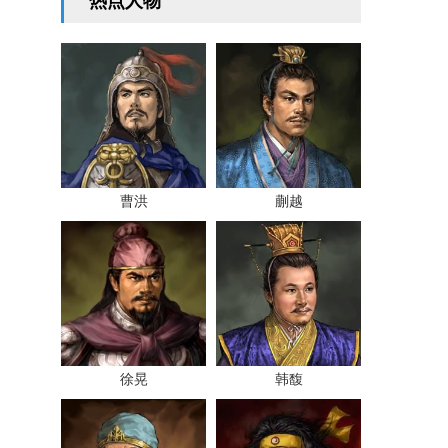
热点人物
曹洪
蒯越
徐晃
韩馥