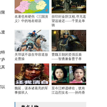
有限
名著也有硬伤《三国演
挂印封金辞汉相,寻兄遥
义》中的地名错误
望远途还——千里走单
骑
从渡
的特
关羽该不该在华容道放
曹魏王朝的坚强后盾
走曹操
——智勇兼备曹子孝
“庐
见其
可以
魏延，谋杀诸葛亮的军
至今江畔遗碑在，犹有
事接班人
江边烈女名——孙尚香
。