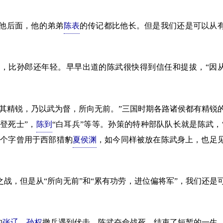
他后面，他的弟弟
陈表
的传记都比他长。但是我们还是可以从
，比孙郎还年轻。早早出道的陈武很快得到信任和提拔，“因
其精锐，乃以武为督，所向无前。”三国时期各路诸侯都有精锐
先登死士”，
陈到
“白耳兵”等等。孙策的特种部队队长就是陈武，
四个字曾用于西部猎豹
夏侯渊
，如今同样被放在陈武身上，也足
战，但是从“所向无前”和“累有功劳，进位偏将军”，我们还是
的
张辽
，
孙权
撤兵遇到伏击，陈武奋命战死。结束了短暂的一生