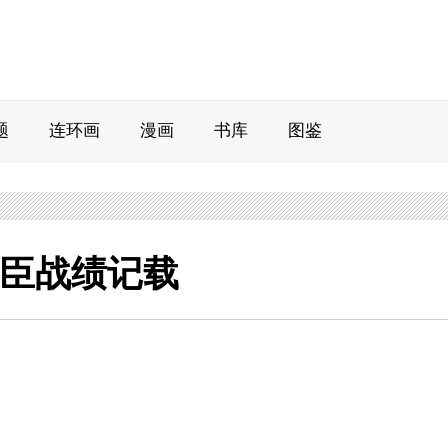
题
连环画
漫画
书库
图鉴
臣战绩记载