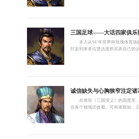
在，明明白白，通篇大白话，一点
阅读 1101
先只想当个好郡守，后来也只想当
三国足球——大话四家俱乐
本人从94’年世界杯玫瑰体育
狂妄到来各位贤达面前买弄自己的
都以4-4-2为阵容，所提到的都
才济济，未能照顾周全，见谅见谅！
阅读 2615
年欧洲杯半决赛意大利vs 荷兰时
诚信缺失与心胸狭窄注定诸
在推崇《三国演义》的国度里，
在各个领域仿效着。可有谁能知，
经常挂在诸葛亮嘴边的一句话，原
原因便在于诸葛亮的失信于人上。
阅读 1913
吴蜀之间便开始勾心斗角，不断破坏
战以后