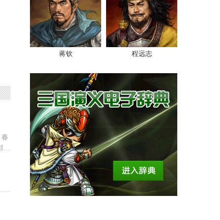
蒋钦
程远志
月春
那个
史。
的