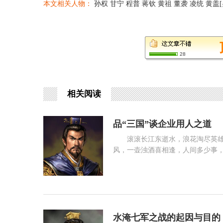
本文相关人物：
孙权
甘宁
程普
蒋钦
黄祖
董袭
凌统
黄盖[
28
相关阅读
品“三国”谈企业用人之道
滚滚长江东逝水，浪花淘尽英
风，一壶浊酒喜相逢，人间多少事，
时候，凡有志之士，不论文武，都
真正甘心终老山林，“苟全性命于乱
阅读 431
写照。而以曹操、刘备、孙权为代
水淹七军之战的起因与目的