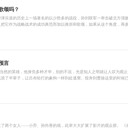
歌颂吗？
津津乐道的历史上一场著名的以少胜多的战役，孙刘联军一举击破北方强
人把它作为战略战术的成功典范而加以推崇和歌颂，如果从这个角度，再
们会发现，孙刘联军的“火攻壮举”非但不值得歌颂，反而是令人深感遗
相关人物 曹操 刘备 孙权 刘璋 韩遂 马腾 黄盖[吴] 张鲁 刘表 庞统
中国的形势。曹操东征西讨，统一了几乎所有北方领土，坐镇中原，挟天
国的其它地区还有以下几股势力：西凉马腾、韩遂，东川张鲁，西蜀刘璋
预言
操是当然的英雄，他身负多种才华，别的不说，光是知人之明就让人叹为观止
流浪了半辈子，让吕布给打的象狗一样到处逃窜。投奔到曹操这里的时候
也瞧他不上。曹操不这样看，偏偏单独设筵好好招待，端着酒杯把天下英
相关人物 曹操 刘备 司马朗 孙权 姜维 诸葛瑾 邓艾 诸葛亮 孟达[蜀] 诸葛恪
个。当时曹操左右好多人以为曹操在耍酒疯，谁也没当回事儿。果然短短
蜀汉政权与曹魏分庭抗礼四十多年。 神奇指数：6 NO9刘琬预
了两个女人——小乔、孙尚香的戏，此举大大扩展了影片的观众群。 《赤