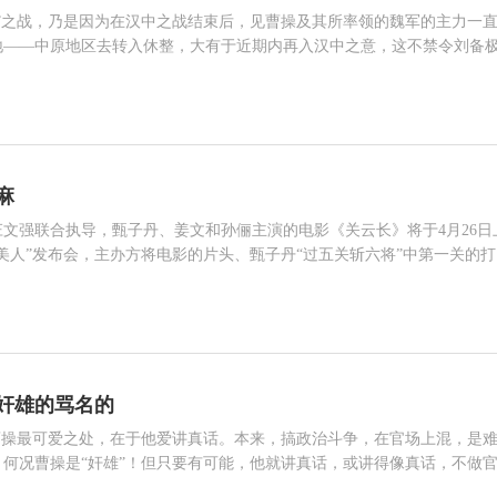
”之战，乃是因为在汉中之战结束后，见曹操及其所率领的魏军的主力一
地——中原地区去转入休整，大有于近期内再入汉中之意，这不禁令刘备
中方向上所面临的巨大的军事压力，防止曹操于近期内再入汉中，刘备遂
相关人物 刘备 关羽 曹操 孟达[蜀] 刘封 于禁 徐晃 孙权 满宠 司马昭
动一场战略佯攻，争取把曹操及其所率领的魏军的主力给吸引过去，以策
的国防工程设施的建设事宜。 正因为如此，所以说： 其一，刘备在
麻
文强联合执导，甄子丹、姜文和孙俪主演的电影《关云长》将于4月26日
美人”发布会，主办方将电影的片头、甄子丹“过五关斩六将”中第一关的打
30分钟，但每段讲的都是曹操（姜文饰演）和关云长（甄子丹饰演）的
相关人物 曹操 关羽 刘备 刘协 孙权 诸葛亮
戏，硬是将一部动作片活生生变成了一部“姜氏搞笑片”。 曹操对关云长
葬”关云长为开头。在电影中，曹操命工匠为关云长刻了一尊香
奸雄的骂名的
何况曹操是“奸雄”！但只要有可能，他就讲真话，或讲得像真话，不做
本是一篇极其重要的政治文告，称得上“政治纲领”四个字的，却写得实
相关人物 曹操 刘备 吕布 孙权 孔融 丁原 韩遂 袁术 董卓 荀彧