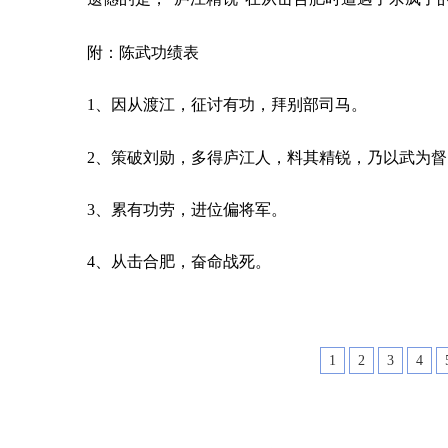
附：陈武功绩表
1、因从渡江，征讨有功，拜别部司马。
2、策破刘勋，多得庐江人，料其精锐，乃以武为
3、累有功劳，进位偏将军。
4、从击合肥，奋命战死。
1
2
3
4