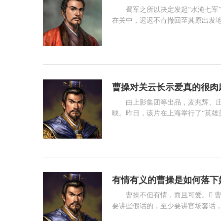
蜀军之所以决定发起“水淹七军
在关中，迟迟不肯撤回至其原出发
担忧。于是，为了减轻其益州之汉
命关羽从荆州方向对当面的魏军发
阅读 1033
州方面即将进行的、从成都至白水间
曹操对关云长示爱真的很肉
由上影集团等出品，麦兆辉、庄
映。昨日，该片在上海举行了“英雄
及片尾放映给媒体看。虽然只有短短
很明显霸气外露的姜文抢了甄子丹的
阅读 422
白“我就喜欢你” 电影以曹操“国
有情有义的曹操是如何落下
曹操不但有情，而且可爱。 曹操最可爱之处，在于他爱讲真话。本来，搞政治斗争，在官场上混，是难免
要讲些假话的，至少要讲官场套话，
文章。他的《让县自明本志令》，原