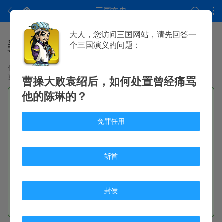
三国文史
大人，您访问三国网站，请先回答一
姜维的悲剧
个三国演义的问题：
作者：啸英
更新时间：2024-04-23
曹操大败袁绍后，如何处置曾经痛骂
他的陈琳的？
大人，您闯入三国地界，
请先回答一个三国演义的问题：
免罪任用
姜维
设计往运粮草欲擒徐质，
司马昭
见之令（ ）带兵截蜀军
粮草？
斩首
A、
马遵
B、孙礼
C、张虎
封侯
D、徐质
答案在文章结尾 ↓